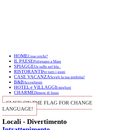
HOME
Cosa cerchi?
IL PAESE
Polignano a Mare
SPIAGGE
Un tuffo nel blu..
RISTORANTI
Per tutti i gusti
CASE VACANZA
Scegli la tua preferita!
B&B
Accoglienti
HOTEL e VILLAGGI
I migliori
CHARME
Dimore di lusso
CLICK ON THE FLAG FOR CHANGE
LANGUAGE!
Locali - Divertimento
Intrattenimento