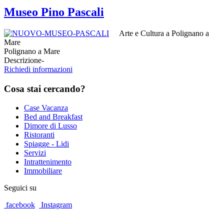
Museo Pino Pascali
Arte e Cultura a Polignano a
Mare
Polignano a Mare
Descrizione
-
Richiedi informazioni
Cosa
stai cercando?
Case Vacanza
Bed and Breakfast
Dimore di Lusso
Ristoranti
Spiagge - Lidi
Servizi
Intrattenimento
Immobiliare
Seguici su
facebook
Instagram