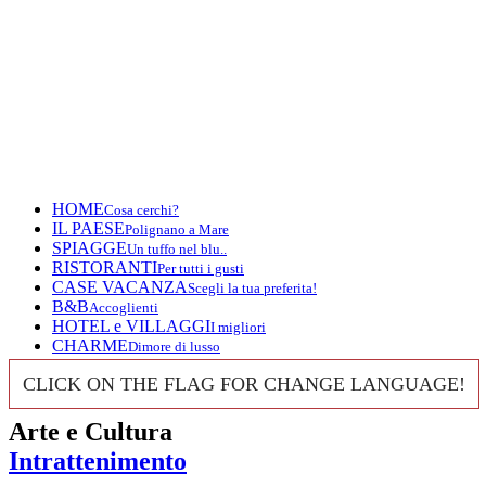
HOME
Cosa cerchi?
IL PAESE
Polignano a Mare
SPIAGGE
Un tuffo nel blu..
RISTORANTI
Per tutti i gusti
CASE VACANZA
Scegli la tua preferita!
B&B
Accoglienti
HOTEL e VILLAGGI
I migliori
CHARME
Dimore di lusso
CLICK ON THE FLAG FOR CHANGE LANGUAGE!
Arte e Cultura
Intrattenimento