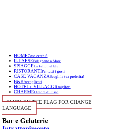
HOME
Cosa cerchi?
IL PAESE
Polignano a Mare
SPIAGGE
Un tuffo nel blu..
RISTORANTI
Per tutti i gusti
CASE VACANZA
Scegli la tua preferita!
B&B
Accoglienti
HOTEL e VILLAGGI
I migliori
CHARME
Dimore di lusso
CLICK ON THE FLAG FOR CHANGE
LANGUAGE!
Bar e Gelaterie
Intrattenimento